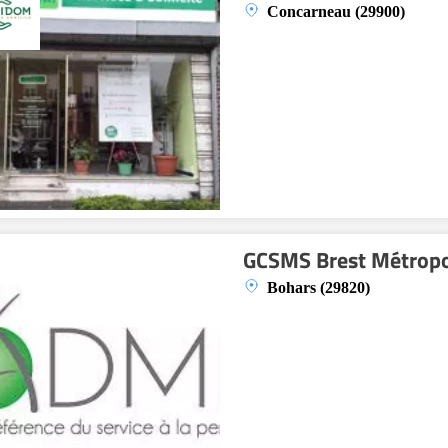
Concarneau (29900)
GCSMS Brest Métropo
Bohars (29820)