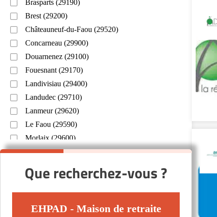
Brasparts (29190)
Brest (29200)
Châteauneuf-du-Faou (29520)
Concarneau (29900)
Douarnenez (29100)
Fouesnant (29170)
Landivisiau (29400)
Landudec (29710)
Lanmeur (29620)
Le Faou (29590)
Morlaix (29600)
Pleyber-Christ (29410)
Plougasnou (29630)
Que recherchez-vous ?
Pont-l'Abbé (29120)
Quimper (29000)
Quimperlé (29300)
EHPAD - Maison de retraite