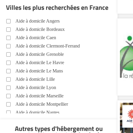
Villes les plus recherchées en France
Soins esthétiques Finistère (29)
Autres aides à domicile Finistère (29)
Aide à domicile Angers
Voir toutes les aides à domicile dans le Finistère (29)
Aide à domicile Bordeaux
Aide à domicile Caen
Aide à domicile Clermont-Ferrand
Aide à domicile Grenoble
Aide à domicile Le Havre
Aide à domicile Le Mans
Aide à domicile Lille
Aide à domicile Lyon
Aide à domicile Marseille
Aide à domicile Montpellier
Aide à domicile Nantes
Aide à domicile Nice
Autres types d'hébergement ou
Aide à domicile Nîmes