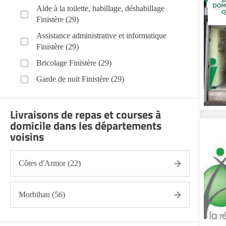
Aide à la toilette, habillage, déshabillage
Finistère (29)
Assistance administrative et informatique
Finistère (29)
Bricolage Finistère (29)
Garde de nuit Finistère (29)
Infirmiers Finistère (29)
Livraisons de repas et courses à
Jardinage Finistère (29)
domicile dans les départements
Aide aux courses Finistère (29)
voisins
Entretien du cadre de vie, ménage, repassage,
gestion du linge Finistère (29)
Côtes d'Armor (22)
Portage de repas Finistère (29)
Sorties (promenades, rendez-vous médicaux...)
Morbihan (56)
Finistère (29)
Promenade animaux de compagnie Finistère
(29)