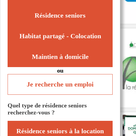
Saint-Vougay (29440)
Taulé (29670)
Résidence seniors
Trégarantec (29260)
Voir toutes les villes du département
Habitat partagé - Colocation
Maintien à domicile
ou
Je recherche un emploi
Quel type de résidence seniors
recherchez-vous ?
Résidence seniors à la location