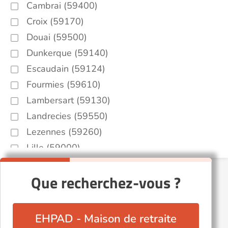
Cambrai (59400)
Croix (59170)
Douai (59500)
Dunkerque (59140)
Escaudain (59124)
Fourmies (59610)
Lambersart (59130)
Landrecies (59550)
Lezennes (59260)
Lille (59000)
Marcq-en-Barœul (59700)
Que recherchez-vous ?
Marquette-lez-Lille (59520)
Quesnoy-sur-Deûle (59890)
Roost-Warendin (59286)
EHPAD - Maison de retraite
Roubaix (59100)