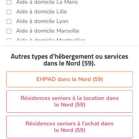
Aide à domicile Le Mans
Aide à domicile Lille
Aide à domicile Lyon
Aide à domicile Marseille
Aide à domicile Montpellier
Aide à domicile Nantes
Autres types d'hébergement ou services
Aide à domicile Nice
dans le Nord (59)
.
Aide à domicile Nîmes
Aide à domicile Orléans
EHPAD dans le Nord (59)
Aide à domicile Paris
Aide à domicile Perpignan
Résidences seniors à la location dans
le Nord (59)
Aide à domicile Rennes
Aide à domicile Saint-Etienne
Résidences seniors à l’achat dans
Aide à domicile Toulouse
le Nord (59)
Recherche par ville