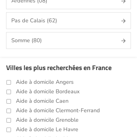
Ardennes (08)
Portage de repas Nord (59)
Sorties (promenades, rendez-vous
médicaux...) Nord (59)
Pas de Calais (62)
Promenade animaux de compagnie Nord
(59)
Somme (80)
Soins esthétiques Nord (59)
Autres aides à domicile Nord (59)
Voir toutes les aides à domicile dans le Nord (59)
Villes les plus recherchées en France
Aide à domicile Angers
Aide à domicile Bordeaux
Aide à domicile Caen
Aide à domicile Clermont-Ferrand
Aide à domicile Grenoble
Aide à domicile Le Havre