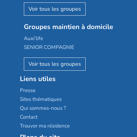
Korian
Aquarelia
Emera
Nexity edenea
Colisée
Les jardins d'Arcadie
Groupes maintien à domicile
Groupe SOS
Occitalia
Le Noble Âge
Auxi'life
Appartseniors
Almage
SENIOR COMPAGNIE
Villa beausoleil
Pavonis santé
AGE D'OR Services
Reseda
Résidalya
Stella management
Groupe aplus
Liens utiles
Les villages d'or
Sérénys
Presse
Résidences services Villa Médicis
Sites thématiques
Qui sommes-nous ?
Contact
Trouver ma résidence