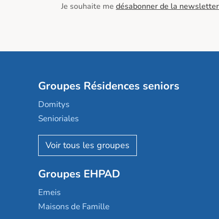
Je souhaite me
désabonner de la newsletter
Groupes Résidences seniors
Domitys
Senioriales
Nohée
Les Résidentiels
Ovelia
Groupes EHPAD
Mobicap
Domusvi
Emeis
Happy Senior
Maisons de Famille
Espace et vie