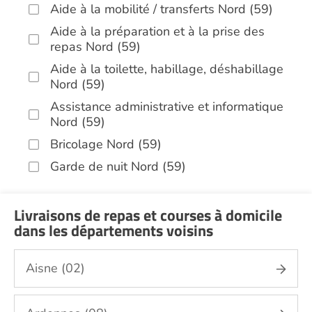
Aide à la mobilité / transferts Nord (59)
Aide à la préparation et à la prise des
repas Nord (59)
Aide à la toilette, habillage, déshabillage
Nord (59)
Assistance administrative et informatique
Nord (59)
Bricolage Nord (59)
Garde de nuit Nord (59)
Hospitalisation à domicile Nord (59)
Infirmiers Nord (59)
Livraisons de repas et courses à domicile
dans les départements voisins
Jardinage Nord (59)
Aide aux courses Nord (59)
Aisne (02)
Entretien du cadre de vie, ménage,
repassage, gestion du linge Nord (59)