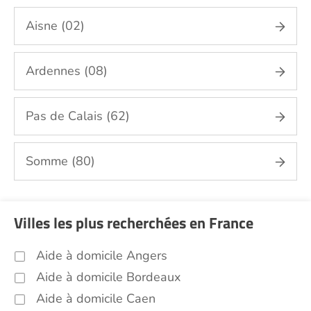
Aide aux courses Nord (59)
Aisne (02)
Entretien du cadre de vie, ménage,
repassage, gestion du linge Nord (59)
Ardennes (08)
Portage de repas Nord (59)
Sorties (promenades, rendez-vous
médicaux...) Nord (59)
Pas de Calais (62)
Promenade animaux de compagnie Nord
(59)
Somme (80)
Soins esthétiques Nord (59)
Autres aides à domicile Nord (59)
Voir toutes les aides à domicile dans le Nord (59)
Villes les plus recherchées en France
Aide à domicile Angers
Aide à domicile Bordeaux
Aide à domicile Caen