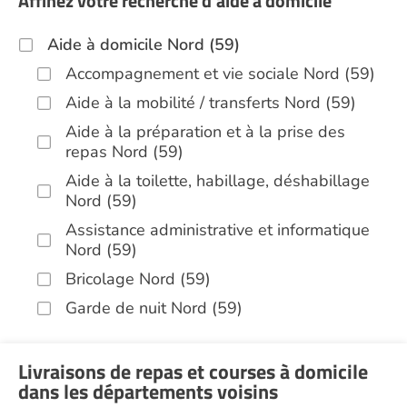
Affinez votre recherche d'aide à domicile
Aide à domicile Nord (59)
Accompagnement et vie sociale Nord (59)
Aide à la mobilité / transferts Nord (59)
Aide à la préparation et à la prise des
repas Nord (59)
Aide à la toilette, habillage, déshabillage
Nord (59)
Assistance administrative et informatique
Nord (59)
Bricolage Nord (59)
Garde de nuit Nord (59)
Hospitalisation à domicile Nord (59)
Infirmiers Nord (59)
Livraisons de repas et courses à domicile
dans les départements voisins
Jardinage Nord (59)