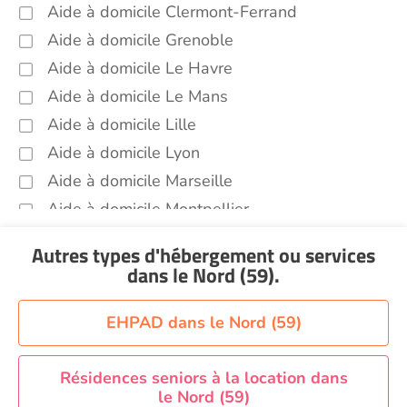
Aide à domicile Clermont-Ferrand
Aide à domicile Grenoble
Aide à domicile Le Havre
Aide à domicile Le Mans
Aide à domicile Lille
Aide à domicile Lyon
Aide à domicile Marseille
Aide à domicile Montpellier
Aide à domicile Nantes
Autres types d'hébergement ou services
Aide à domicile Nice
dans le Nord (59)
.
Aide à domicile Nîmes
Aide à domicile Orléans
EHPAD dans le Nord (59)
Aide à domicile Paris
Aide à domicile Perpignan
Résidences seniors à la location dans
le Nord (59)
Aide à domicile Rennes