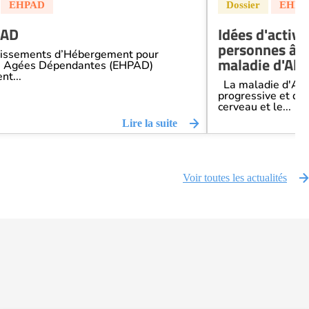
PAD
Idées d'activi
personnes âgé
issements d’Hébergement pour
maladie d'Alz
s Agées Dépendantes (EHPAD)
nt...
La maladie d'Alz
progressive et dég
cerveau et le...
Lire la suite
Voir toutes les actualités