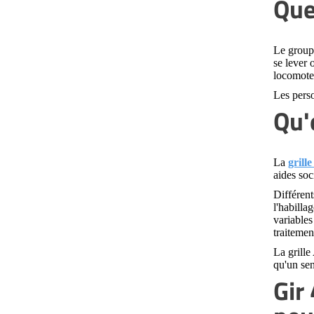
Que
Le groupe
se lever 
locomoteu
Les perso
Qu'
La
grill
aides soc
Différent
l'habilla
variables
traitement
La grille
qu'un sen
Gir