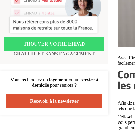
Recherche par ville
TROUVER VOTRE EHPAD
GRATUIT ET SANS ENGAGEMENT
Avec l'âg
facilemen
Com
les 
Vous recherchez un
logement
ou un
service à
domicile
pour seniors ?
Recevoir à la newsletter
Afin de m
tels que l
Celle-ci 
vous per
gratuitem