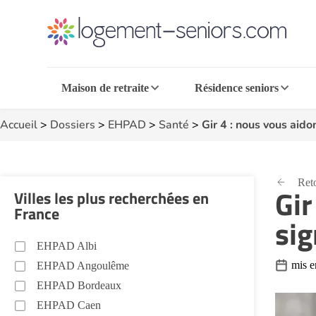
Maison de retraite
Résidence seniors
Accueil
>
Dossiers
>
EHPAD
>
Santé
>
Gir 4 : nous vous aido
Reto
Gir
Villes les plus recherchées en
France
sig
EHPAD Albi
mis e
EHPAD Angoulême
EHPAD Bordeaux
EHPAD Caen