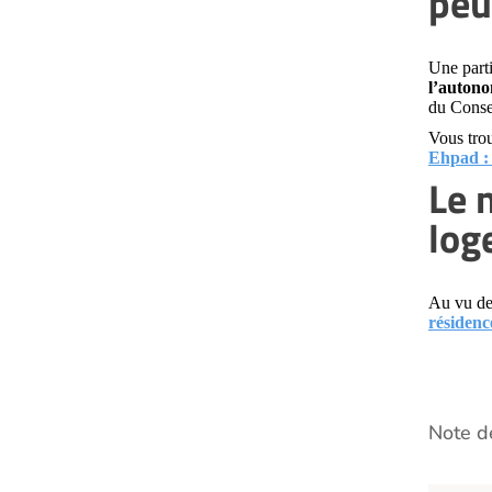
peu
Une parti
l’auton
du Consei
Vous trou
Ehpad : 
Le 
log
Au vu de
résidenc
Note de