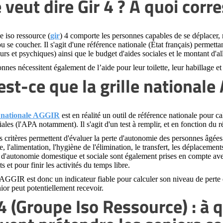
 veut dire Gir 4 ? À quoi corr
 iso ressource (
gir
) 4 comporte les personnes capables de se déplacer,
ou se coucher. Il s'agit d'une référence nationale (État français) perme
rs et psychiques) ainsi que le budget d'aides sociales et le montant d'al
nnes nécessitent également de l’aide pour leur toilette, leur habillage et
est-ce que la grille nationale
e nationale AGGIR
est en réalité un outil de référence nationale pour c
iales (l'APA notamment). Il s'agit d'un test à remplir, et en fonction du 
s critères permettent d'évaluer la perte d'autonomie des personnes âgées
ge, l'alimentation, l'hygiène de l'élimination, le transfert, les déplacement
 d'autonomie domestique et sociale sont également prises en compte avec l
s et pour finir les activités du temps libre.
 AGGIR est donc un indicateur fiable pour calculer son niveau de perte 
ior peut potentiellement recevoir.
 4 (Groupe Iso Ressource) : à 