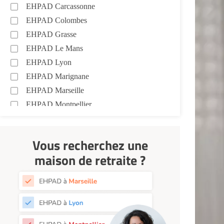
EHPAD Carcassonne
EHPAD Colombes
EHPAD Grasse
EHPAD Le Mans
EHPAD Lyon
EHPAD Marignane
EHPAD Marseille
EHPAD Montpellier
EHPAD Nantes
EHPAD Nice
Vous recherchez une
EHPAD Paris
maison de retraite ?
EHPAD Royan
EHPAD Saint-Etienne
EHPAD Toulouse
EHPAD Tours
EHPAD Troyes