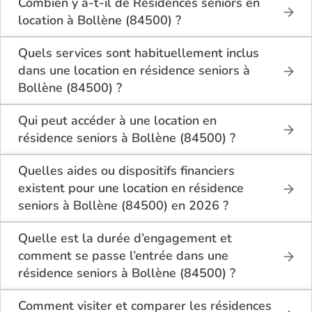
Combien y a-t-il de Résidences seniors en
location à Bollène (84500) ?
Sur le site Logement-seniors.com, on recense
actuellement 1 Résidences seniors en location à
Quels services sont habituellement inclus
Bollène (84500).
dans une location en résidence seniors à
Bollène (84500) ?
En location à Bollène (84500), la résidence seniors
inclut généralement : l’entretien des espaces
Qui peut accéder à une location en
communs, l’accès à des activités, la présence d’un
résidence seniors à Bollène (84500) ?
accueil / surveillance, la restauration ou service
La location en résidence seniors à Bollène (84500)
repas optionnel. Certains services sont optionnels et
s’adresse aux personnes autonomes souhaitant un
Quelles aides ou dispositifs financiers
peuvent faire monter le tarif.
logement adapté, sécurisé et convivial. Il est
existent pour une location en résidence
conseillé d’avoir environ 60 ans ou plus, bien que
seniors à Bollène (84500) en 2026 ?
chaque résidence fixe ses conditions. Des
Selon les revenus et la situation, il est possible à
prestations complémentaires peuvent être
Bollène (84500) de bénéficier d’aides telles que :
Quelle est la durée d’engagement et
proposées pour un accompagnement léger.
l’APL (allocation personnalisée au logement), ou
comment se passe l’entrée dans une
selon le dispositif local, des aides communales
résidence seniors à Bollène (84500) ?
départementales. Il est conseillé de bien se
L’entrée dans une résidence seniors à Bollène
renseigner avant la signature du bail.
(84500) requiert un bail ou contrat de location
Comment visiter et comparer les résidences