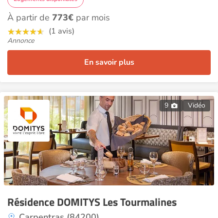
À partir de
773€
par mois
(1 avis)
Annonce
En savoir plus
9
Vidéo
Résidence DOMITYS Les Tourmalines
Carpentras (84200)