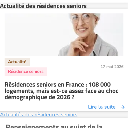
Actualité des résidences seniors
Résidence senior à la location Strasbourg
Résidence senior à la location Toulouse
Recherche par ville
17 mai 2026
Résidences seniors en France : 108 000
logements, mais est-ce assez face au choc
démographique de 2026 ?
Lire la suite
Actualités des résidences seniors
Renseignements au sujet de la