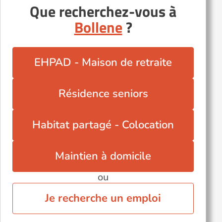
Que recherchez-vous à
Pernes-les-Fontaines (84210)
Bollene
?
Pertuis (84120)
Richerenches (84600)
Sorgues (84700)
EHPAD - Maison de retraite
Vedène (84270)
Résidence seniors
Habitat partagé - Colocation
Maintien à domicile
ou
Je recherche un emploi