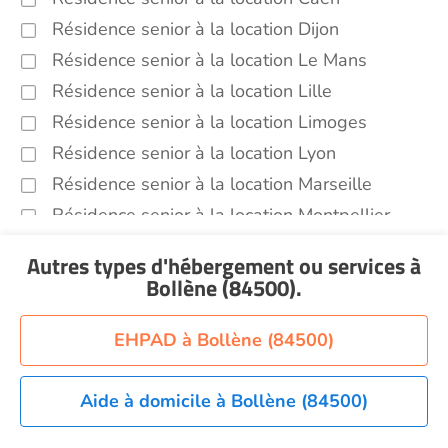
Résidence senior à la location Dijon
Résidence senior à la location Le Mans
Résidence senior à la location Lille
Résidence senior à la location Limoges
Résidence senior à la location Lyon
Résidence senior à la location Marseille
Résidence senior à la location Montpellier
Résidence senior à la location Montélimar
Autres types d'hébergement ou services
à
Résidence senior à la location Nantes
Bollène (84500)
.
Résidence senior à la location Nîmes
Résidence senior à la location Orléans
EHPAD à Bollène (84500)
Résidence senior à la location Perpignan
Résidence senior à la location Reims
Aide à domicile à Bollène (84500)
Résidence senior à la location Rennes