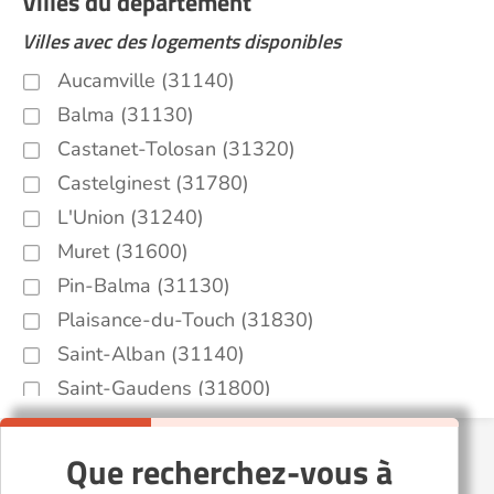
Villes du département
Villes avec des logements disponibles
Aucamville (31140)
Balma (31130)
Castanet-Tolosan (31320)
Castelginest (31780)
L'Union (31240)
Muret (31600)
Pin-Balma (31130)
Plaisance-du-Touch (31830)
Saint-Alban (31140)
Saint-Gaudens (31800)
Saint-Orens-de-Gameville (31650)
Salies-du-Salat (31260)
Que recherchez-vous à
Toulouse (31000)