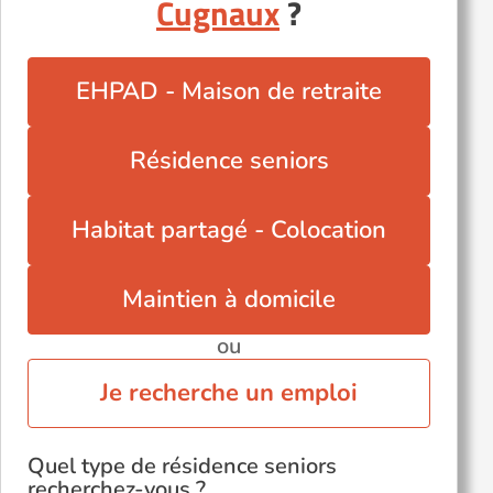
Cugnaux
?
Autres villes du département
Aurignac (31420)
EHPAD - Maison de retraite
Le Fousseret (31430)
Ramonville-Saint-Agne (31520)
Résidence seniors
Revel (31250)
Saint-Jean (31240)
Habitat partagé - Colocation
Saint-Plancard (31580)
Tournefeuille (31170)
Maintien à domicile
ou
Je recherche un emploi
Quel type de résidence seniors
recherchez-vous ?