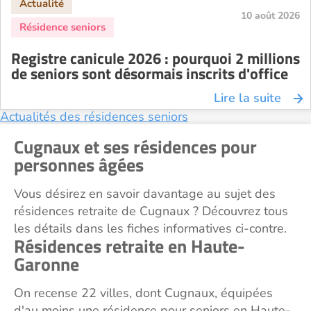
10 août 2026
Résidence senior à la location Strasbourg
Résidence senior à la location Toulouse
Registre canicule 2026 : pourquoi 2 millions
Recherche par ville
de seniors sont désormais inscrits d'office
Lire la suite
Actualités des résidences seniors
Cugnaux et ses résidences pour
personnes âgées
Vous désirez en savoir davantage au sujet des
résidences retraite de Cugnaux ? Découvrez tous
les détails dans les fiches informatives ci-contre.
Résidences retraite en Haute-
Garonne
On recense 22 villes, dont Cugnaux, équipées
d'au moins une résidence pour seniors en Haute-