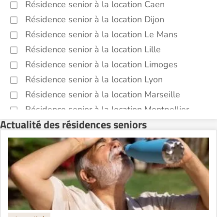
Résidence senior à la location Caen
Résidence senior à la location Dijon
Résidence senior à la location Le Mans
Résidence senior à la location Lille
Résidence senior à la location Limoges
Résidence senior à la location Lyon
Résidence senior à la location Marseille
Résidence senior à la location Montpellier
Actualité des résidences seniors
Résidence senior à la location Montélimar
Résidence senior à la location Nantes
Résidence senior à la location Nîmes
Résidence senior à la location Orléans
Résidence senior à la location Perpignan
Résidence senior à la location Reims
Résidence senior à la location Rennes