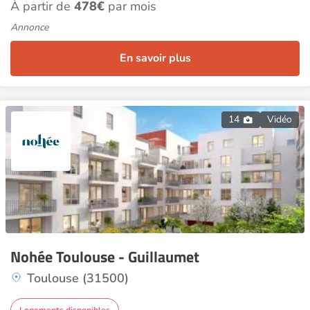
À partir de
478€
par mois
Annonce
En savoir plus
14
Vidéo
Nohée Toulouse - Guillaumet
Toulouse (31500)