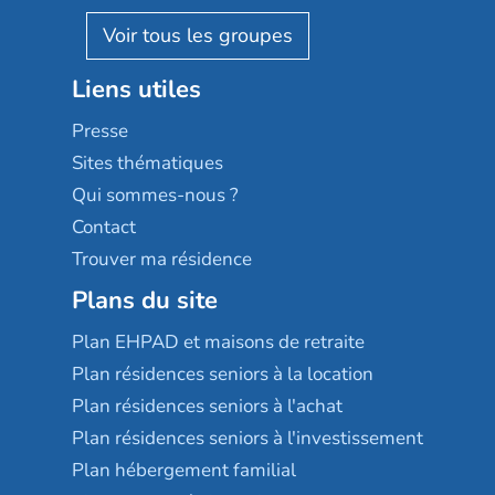
Pavonis santé
AGE D'OR Services
Reseda
Résidalya
Stella management
Groupe aplus
Liens utiles
Les villages d'or
Sérénys
Presse
Résidences services Villa Médicis
Sites thématiques
Qui sommes-nous ?
Contact
Trouver ma résidence
Plans du site
Plan EHPAD et maisons de retraite
Plan résidences seniors à la location
Plan résidences seniors à l'achat
Plan résidences seniors à l'investissement
Plan hébergement familial