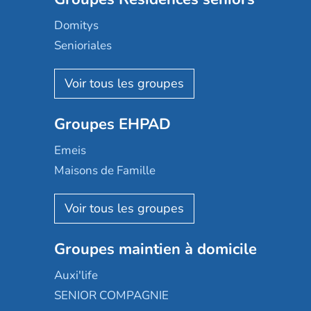
Domitys
Senioriales
Nohée
Les Résidentiels
Ovelia
Groupes EHPAD
Mobicap
Domusvi
Emeis
Happy Senior
Maisons de Famille
Espace et vie
Korian
Aquarelia
Emera
Nexity edenea
Colisée
Les jardins d'Arcadie
Groupes maintien à domicile
Groupe SOS
Occitalia
Le Noble Âge
Auxi'life
Appartseniors
Almage
SENIOR COMPAGNIE
Villa beausoleil