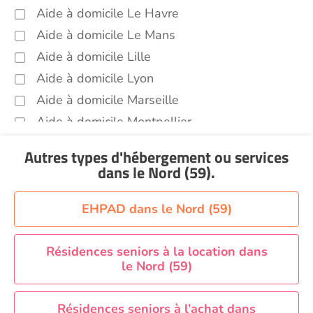
Aide à domicile Le Havre
Aide à domicile Le Mans
Aide à domicile Lille
Aide à domicile Lyon
Aide à domicile Marseille
Aide à domicile Montpellier
Aide à domicile Nantes
Autres types d'hébergement ou services
Aide à domicile Nice
dans le Nord (59)
.
Aide à domicile Nîmes
Aide à domicile Orléans
EHPAD dans le Nord (59)
Aide à domicile Paris
Aide à domicile Perpignan
Résidences seniors à la location dans
le Nord (59)
Aide à domicile Rennes
Aide à domicile Saint-Etienne
Résidences seniors à l’achat dans