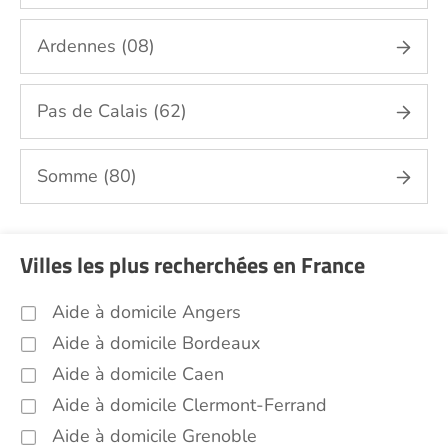
repassage, gestion du linge Nord (59)
Ardennes (08)
Portage de repas Nord (59)
Sorties (promenades, rendez-vous
médicaux...) Nord (59)
Pas de Calais (62)
Promenade animaux de compagnie Nord
(59)
Somme (80)
Soins esthétiques Nord (59)
Autres aides à domicile Nord (59)
Voir toutes les aides à domicile dans le Nord (59)
Villes les plus recherchées en France
Aide à domicile Angers
Aide à domicile Bordeaux
Aide à domicile Caen
Aide à domicile Clermont-Ferrand
Aide à domicile Grenoble