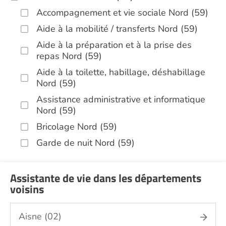
Accompagnement et vie sociale Nord (59)
Aide à la mobilité / transferts Nord (59)
Aide à la préparation et à la prise des
repas Nord (59)
Aide à la toilette, habillage, déshabillage
Nord (59)
Assistance administrative et informatique
Nord (59)
Bricolage Nord (59)
Garde de nuit Nord (59)
Hospitalisation à domicile Nord (59)
Infirmiers Nord (59)
Assistante de vie dans les départements
voisins
Jardinage Nord (59)
Aide aux courses Nord (59)
Aisne (02)
Entretien du cadre de vie, ménage,