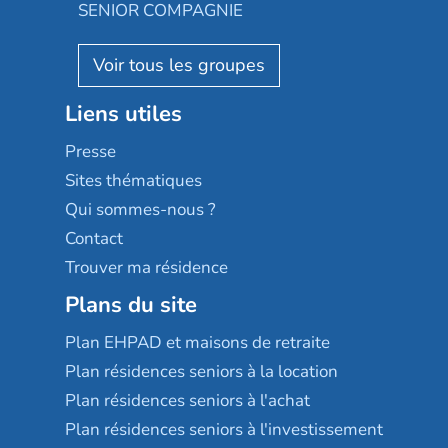
Almage
SENIOR COMPAGNIE
Villa beausoleil
Pavonis santé
AGE D'OR Services
Reseda
Résidalya
Stella management
Groupe aplus
Liens utiles
Les villages d'or
Sérénys
Presse
Résidences services Villa Médicis
Sites thématiques
Qui sommes-nous ?
Contact
Trouver ma résidence
Plans du site
Plan EHPAD et maisons de retraite
Plan résidences seniors à la location
Plan résidences seniors à l'achat
Plan résidences seniors à l'investissement