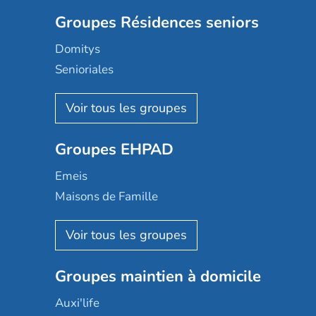
Groupes Résidences seniors
Domitys
Senioriales
Nohée
Les Résidentiels
Ovelia
Groupes EHPAD
Mobicap
Domusvi
Emeis
Happy Senior
Maisons de Famille
Espace et vie
Korian
Aquarelia
Emera
Nexity edenea
Colisée
Les jardins d'Arcadie
Groupes maintien à domicile
Groupe SOS
Occitalia
Le Noble Âge
Auxi'life
Appartseniors