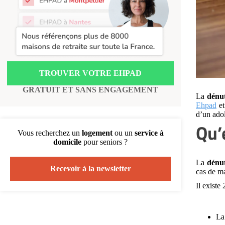
Recherche par ville
TROUVER VOTRE EHPAD
GRATUIT ET SANS ENGAGEMENT
La
dénut
Ehpad
et
d’un adol
Qu’
Vous recherchez un
logement
ou un
service à
domicile
pour seniors ?
La
dénut
Recevoir à la newsletter
cas de ma
Il existe 
L