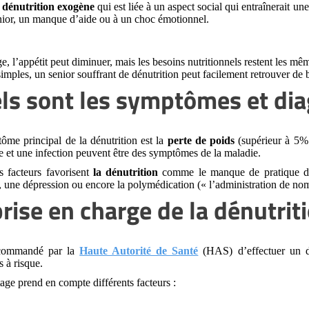
a
dénutrition exogène
qui est liée à un aspect social qui entraînerait un
nior, un manque d’aide ou à un choc émotionnel.
e, l’appétit peut diminuer, mais les besoins nutritionnels restent les mêm
simples, un senior souffrant de dénutrition peut facilement retrouver de
ls sont les symptômes et dia
ôme principal de la dénutrition est la
perte de poids
(supérieur à 5% 
e et une infection peuvent être des symptômes de la maladie.
s facteurs favorisent
la dénutrition
comme le manque de pratique d’un
s, une dépression ou encore la polymédication (« l’administration de 
prise en charge de la dénutrit
ecommandé par la
Haute Autorité de Santé
(HAS) d’effectuer un d
 à risque.
age prend en compte différents facteurs :