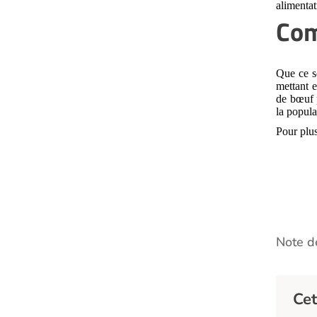
alimentat
Com
Que ce s
mettant e
de bœuf p
la popula
Pour plus
Note de
Cet