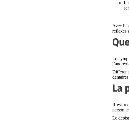
L
se
Avec l’âg
réflexes 
Que
Le sympt
l’anorexi
Différent
dentaire
La 
Il est r
personnes
Le dépist