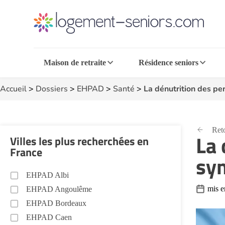
Maison de retraite
Résidence seniors
Accueil
>
Dossiers
>
EHPAD
>
Santé
>
La dénutrition des pe
Reto
La 
Villes les plus recherchées en
France
sym
EHPAD Albi
mis e
EHPAD Angoulême
EHPAD Bordeaux
EHPAD Caen