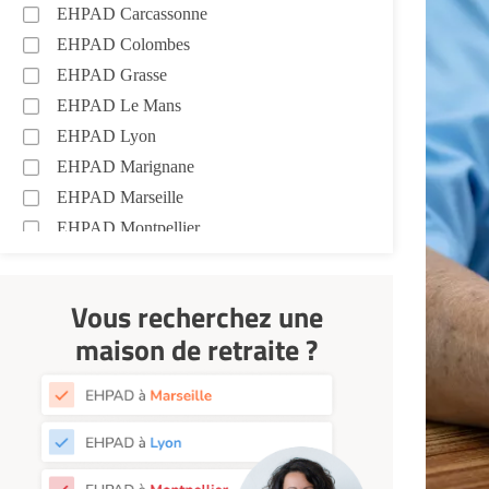
EHPAD Carcassonne
EHPAD Colombes
EHPAD Grasse
EHPAD Le Mans
EHPAD Lyon
EHPAD Marignane
EHPAD Marseille
EHPAD Montpellier
EHPAD Nantes
EHPAD Nice
Vous recherchez une
EHPAD Paris
maison de retraite ?
EHPAD Royan
EHPAD Saint-Etienne
EHPAD Toulouse
EHPAD Tours
EHPAD Troyes