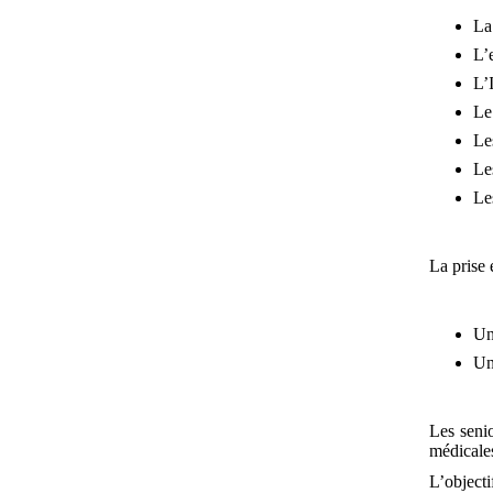
La
L’
L’
Le
Le
Le
Le
La prise 
Un
Un
Les senio
médicale
L’object