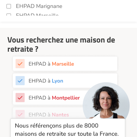
EHPAD Marignane
EHPAD Marseille
EHPAD Montpellier
EHPAD Nantes
Vous recherchez une maison de
EHPAD Nice
retraite ?
EHPAD Paris
EHPAD Royan
EHPAD Saint-Etienne
EHPAD Toulouse
EHPAD Tours
EHPAD Troyes
Recherche par ville