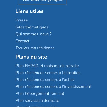
Stella management
Groupe aplus
Liens utiles
Les villages d'or
Sérénys
Presse
Résidences services Villa Médicis
Sites thématiques
Qui sommes-nous ?
Contact
Trouver ma résidence
Plans du site
Plan EHPAD et maisons de retraite
Plan résidences seniors à la location
Plan résidences seniors à l'achat
Plan résidences seniors à l'investissement
Plan hébergement familial
Plan services à domicile