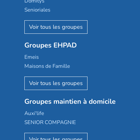
Domitys
Senioriales
Nohée
Les Résidentiels
Ovelia
Groupes EHPAD
Mobicap
Domusvi
Emeis
Happy Senior
Maisons de Famille
Espace et vie
Korian
Aquarelia
Emera
Nexity edenea
Colisée
Les jardins d'Arcadie
Groupes maintien à domicile
Groupe SOS
Occitalia
Le Noble Âge
Auxi'life
Appartseniors
Almage
SENIOR COMPAGNIE
Villa beausoleil
Pavonis santé
AGE D'OR Services
Reseda
Résidalya