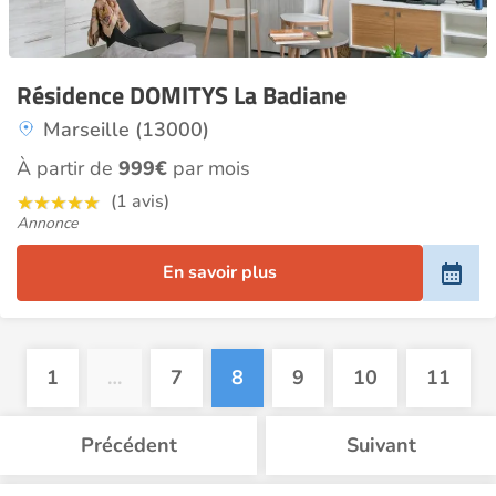
Résidence DOMITYS La Badiane
Marseille (13000)
À partir de
999€
par mois
(1 avis)
Annonce
En savoir plus
1
…
7
8
9
10
11
Précédent
Suivant