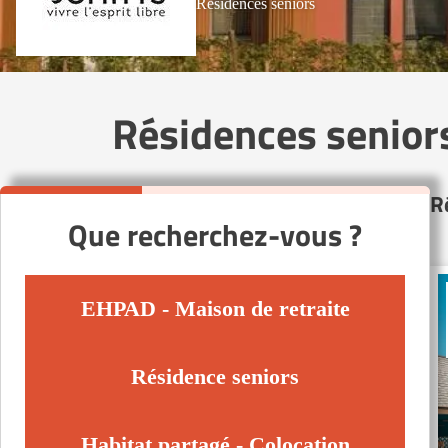
Résidences seniors
Résidences seniors
R
Que recherchez-vous ?
EHPAD - Maison de retraite
Résidence seniors
Habitat partagé - Colocation