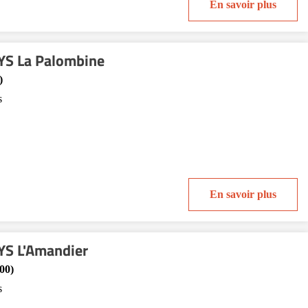
En savoir plus
YS La Palombine
)
s
En savoir plus
S L'Amandier
00)
s