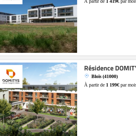
À partir de
1 419€
par moi
Résidence DOMITY
Blois (41000)
À partir de
1 199€
par moi