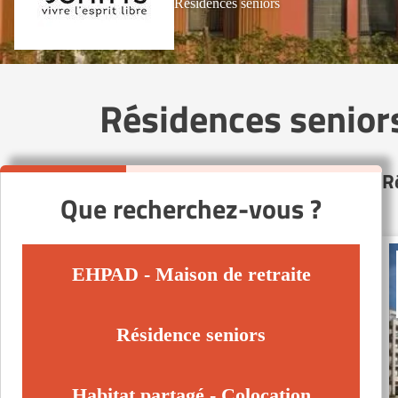
Résidences seniors
Résidences seniors
R
Que recherchez-vous ?
EHPAD - Maison de retraite
Résidence seniors
Habitat partagé - Colocation