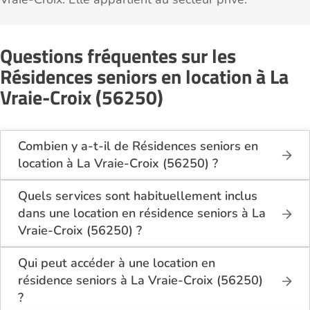
Questions fréquentes sur les
Résidences seniors en location à La
Vraie-Croix (56250)
Combien y a-t-il de Résidences seniors en
location à La Vraie-Croix (56250) ?
Sur le site Logement-seniors.com, on recense
actuellement 1 Résidences seniors en location à La
Quels services sont habituellement inclus
Vraie-Croix (56250).
dans une location en résidence seniors à La
Vraie-Croix (56250) ?
En location à La Vraie-Croix (56250), la résidence
seniors inclut généralement : l’entretien des espaces
Qui peut accéder à une location en
communs, l’accès à des activités, la présence d’un
résidence seniors à La Vraie-Croix (56250)
accueil / surveillance, la restauration ou service
?
repas optionnel. Certains services sont optionnels et