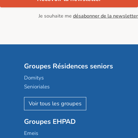
Je souhaite me
désabonner de la newsletter
Groupes Résidences seniors
Domitys
Senioriales
Nohée
Les Résidentiels
Ovelia
Groupes EHPAD
Mobicap
Domusvi
Emeis