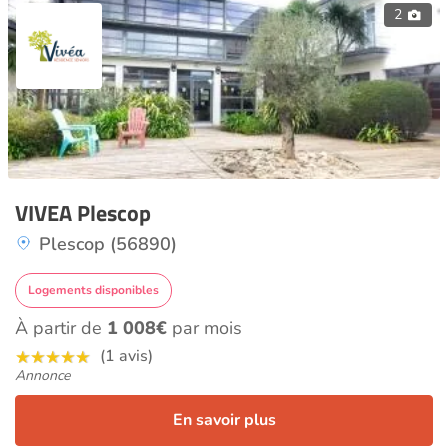
2
VIVEA Plescop
Plescop (56890)
Logements disponibles
À partir de
1 008€
par mois
(1 avis)
Annonce
En savoir plus