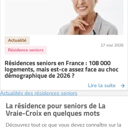
Résidence senior à la location Nîmes
Résidence senior à la location Orléans
Résidence senior à la location Perpignan
Résidence senior à la location Reims
Résidence senior à la location Rennes
17 mai 2026
Résidence senior à la location Strasbourg
Résidence senior à la location Toulouse
Résidences seniors en France : 108 000
Recherche par ville
logements, mais est-ce assez face au choc
démographique de 2026 ?
Lire la suite
Actualités des résidences seniors
La résidence pour seniors de La
Vraie-Croix en quelques mots
Découvrez tout ce que vous devez connaître sur la